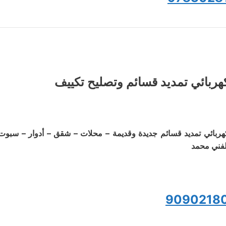
هربائي تمديد قسائم وتصليح تكييف
هربائي تمديد قسائم جديدة وقديمة – محلات – شقق – أدوار – سبوت
لفني محمد
9090218