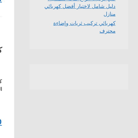
دليل شامل لاختيار أفضل كهربائي
منازل
كهربائي تركيب ثريات وإضاءة
محترف
ك
ك
ا
0