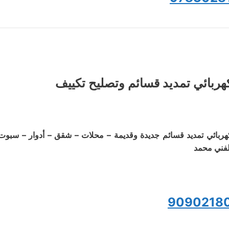
هربائي تمديد قسائم وتصليح تكييف
هربائي تمديد قسائم جديدة وقديمة – محلات – شقق – أدوار – سبوت
لفني محمد
9090218