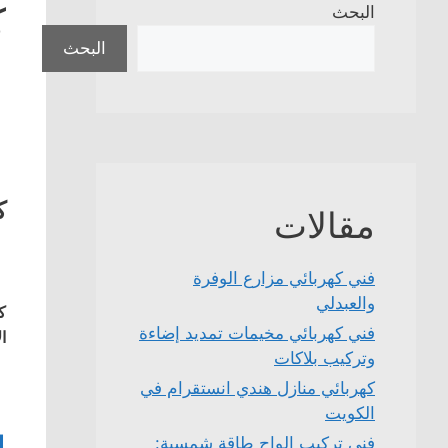
ك
البحث
البحث
ك
مقالات
فني كهربائي مزارع الوفرة
والعبدلي
ك
فني كهربائي مخيمات تمديد إضاءة
ا
وتركيب بلاكات
كهربائي منازل هندي انستقرام في
الكويت
1
فني تركيب الواح طاقة شمسية: